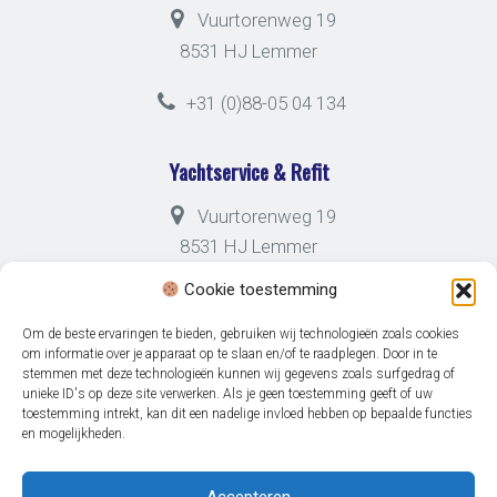
Vuurtorenweg 19
8531 HJ Lemmer
+31 (0)88-05 04 134
Yachtservice & Refit
Vuurtorenweg 19
8531 HJ Lemmer
Cookie toestemming
+31 (0)88-05 04 133
Om de beste ervaringen te bieden, gebruiken wij technologieën zoals cookies
om informatie over je apparaat op te slaan en/of te raadplegen. Door in te
stemmen met deze technologieën kunnen wij gegevens zoals surfgedrag of
unieke ID's op deze site verwerken. Als je geen toestemming geeft of uw
toestemming intrekt, kan dit een nadelige invloed hebben op bepaalde functies
en mogelijkheden.
© 2026 Jachthaven Friese Hoek -
Disclaimer
-
Privacybeleid
Volg ons op:
Accepteren