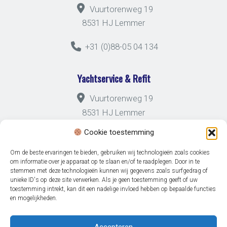
Vuurtorenweg 19
8531 HJ Lemmer
+31 (0)88-05 04 134
Yachtservice & Refit
Vuurtorenweg 19
8531 HJ Lemmer
Cookie toestemming
+31 (0)88-05 04 133
Om de beste ervaringen te bieden, gebruiken wij technologieën zoals cookies
om informatie over je apparaat op te slaan en/of te raadplegen. Door in te
stemmen met deze technologieën kunnen wij gegevens zoals surfgedrag of
unieke ID's op deze site verwerken. Als je geen toestemming geeft of uw
toestemming intrekt, kan dit een nadelige invloed hebben op bepaalde functies
en mogelijkheden.
© 2026 Jachthaven Friese Hoek -
Disclaimer
-
Privacybeleid
Volg ons op:
Accepteren